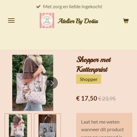
Met zorg en liefde ingekocht
Ga
direct
Atelier By Dotia
naar
de
hoofdinhoud
Shopper met
Kattenprint
Shopper
€ 17,50
€ 23,95
Laat het me weten
wanneer dit product
weer op voorraad is.