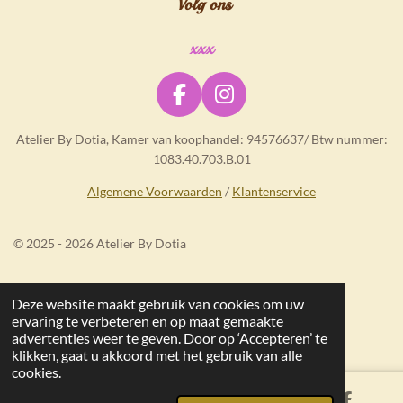
Volg ons
xxx
F
I
a
n
Atelier By Dotia, Kamer van koophandel: 94576637/ Btw nummer:
c
s
1083.40.703.B.01
e
t
b
a
Algemene Voorwaarden
/
Klantenservice
o
g
o
r
© 2025 - 2026 Atelier By Dotia
k
a
m
Deze website maakt gebruik van cookies om uw
ervaring te verbeteren en op maat gemaakte
advertenties weer te geven. Door op ‘Accepteren’ te
klikken, gaat u akkoord met het gebruik van alle
cookies.