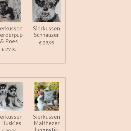
ierkussen
Sierkussen
erderpup
Schnauzer
& Poes
€ 29,95
€ 29,95
ierkussen
Sierkussen
 Huskies
Malthezer
Leeuwtje
€ 29,95