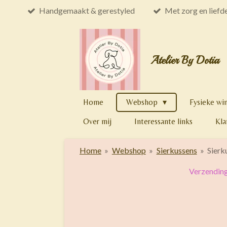
Handgemaakt & gerestyled
Met zorg en liefd
Ga
direct
naar
de
Atelier By Dotia
hoofdinhoud
Home
Webshop
Fysieke wi
Over mij
Interessante links
Kla
Home
»
Webshop
»
Sierkussens
»
Sierk
Verzending