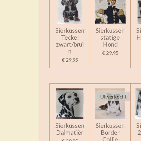
Sierkussen
Sierkussen
S
Teckel
statige
H
zwart/brui
Hond
n
€ 29,95
€ 29,95
Uitverkocht
Sierkussen
Sierkussen
S
Dalmatiër
Border
2
Collie
€ 29,95