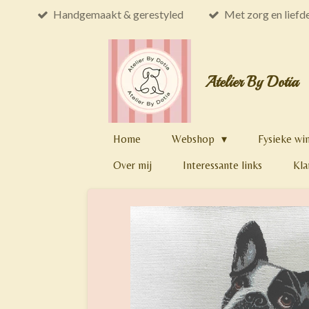
Handgemaakt & gerestyled
Met zorg en liefd
Ga
direct
naar
de
Atelier By Dotia
hoofdinhoud
Home
Webshop
Fysieke wi
Over mij
Interessante links
Kla