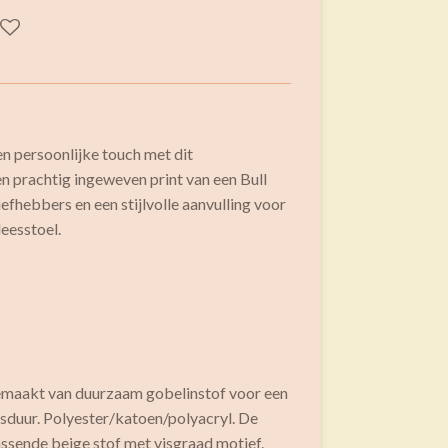
 en persoonlijke touch met dit
 prachtig ingeweven print van een Bull
iefhebbers en een stijlvolle aanvulling voor
leesstoel.
emaakt van duurzaam gobelinstof voor een
ensduur. Polyester/katoen/polyacryl. De
assende beige stof met visgraad motief.