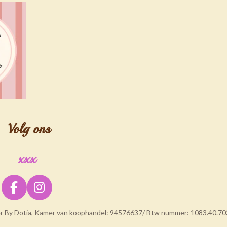
Volg ons
xxx
F
I
a
n
er By Dotia, Kamer van koophandel: 94576637/ Btw nummer: 1083.40.70
c
s