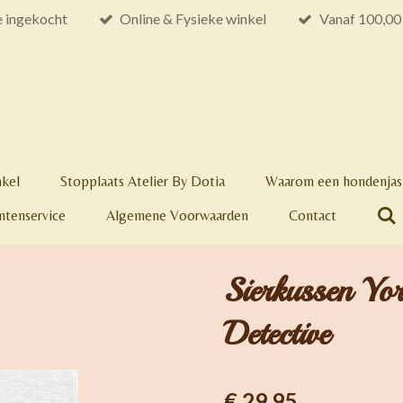
e ingekocht
Online & Fysieke winkel
Vanaf 100,00 
nkel
Stopplaats Atelier By Dotia
Waarom een hondenjas 
ntenservice
Algemene Voorwaarden
Contact
Sierkussen Yor
Detective
€ 29,95