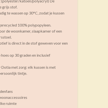
st (polyester/katoen/polyacryl) De
 grijs stof.
udig te wassen op 30°C, zodat je kussen
 gerecycled 100% polypopyleen.
 voor de woonkamer, slaapkamer of een
rsstoel.
otief is direct in de stof geweven voor een
hoes op 30 graden en inclusief
 Dotia met zorg: elk kussen is met
rsoonlijk tintje.
ondenfans
e woonaccessoires
elke ruimte