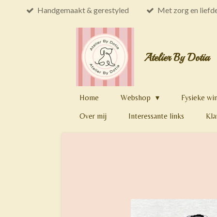
Handgemaakt & gerestyled
Met zorg en liefd
Ga
direct
naar
de
Atelier By Dotia
hoofdinhoud
Home
Webshop
Fysieke wi
Over mij
Interessante links
Kla