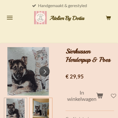
Handgemaakt & gerestyled
Ga
direct
Atelier By Dotia
naar
de
hoofdinhoud
Sierkussen
Herderpup & Poes
€ 29,95
In
winkelwagen