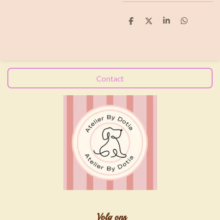
D
D
S
D
e
e
h
e
l
e
a
l
e
l
r
e
n
e
n
Contact
Volg ons