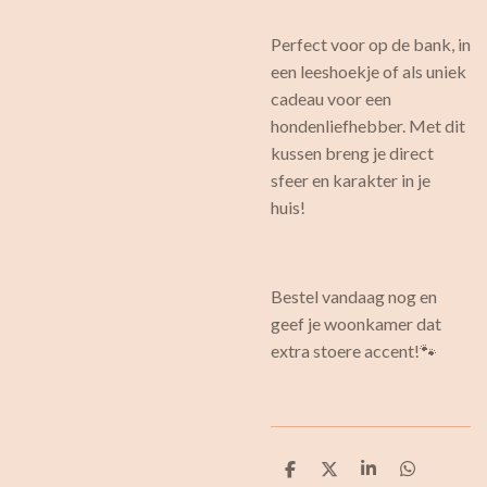
Perfect voor op de bank, in
een leeshoekje of als uniek
cadeau voor een
hondenliefhebber. Met dit
kussen breng je direct
sfeer en karakter in je
huis!
Bestel vandaag nog en
geef je woonkamer dat
extra stoere accent!🐾
D
D
S
D