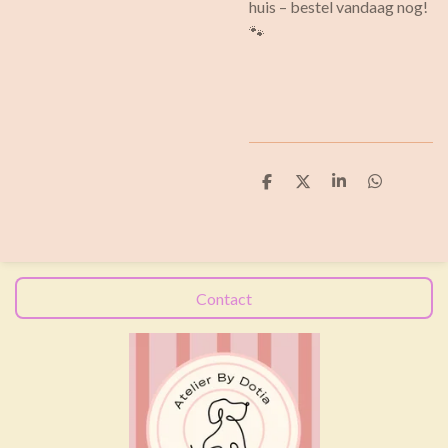
huis – bestel vandaag nog!
🐾
D
D
S
D
e
e
h
e
l
e
a
l
e
l
r
e
n
e
n
Contact