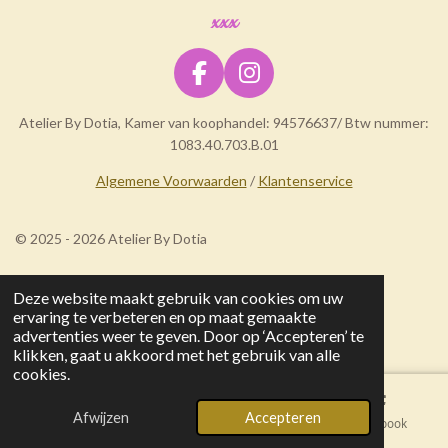
xxx
F
I
a
n
Atelier By Dotia, Kamer van koophandel: 94576637/ Btw nummer:
c
s
1083.40.703.B.01
e
t
b
a
Algemene Voorwaarden
/
Klantenservice
o
g
o
r
© 2025 - 2026 Atelier By Dotia
k
a
m
Deze website maakt gebruik van cookies om uw
ervaring te verbeteren en op maat gemaakte
advertenties weer te geven. Door op ‘Accepteren’ te
klikken, gaat u akkoord met het gebruik van alle
cookies.
Afwijzen
Accepteren
E-mailadres
Kaart
Facebook