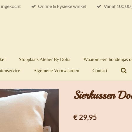
e ingekocht
Online & Fysieke winkel
Vanaf 100,00 
kel
Stopplaats Atelier By Dotia
Waarom een hondenjas of
ntenservice
Algemene Voorwaarden
Contact
Sierkussen D
€ 29,95