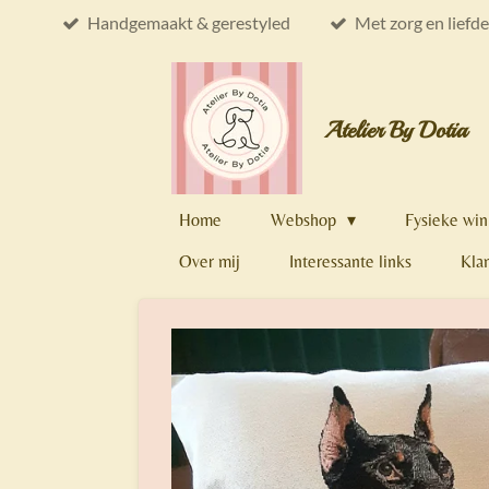
Handgemaakt & gerestyled
Met zorg en liefd
Ga
direct
naar
de
Atelier By Dotia
hoofdinhoud
Home
Webshop
Fysieke win
Over mij
Interessante links
Kla