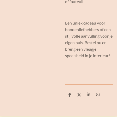
of fauteuil
Een uniek cadeau voor
hondenliefhebbers of een
stijlvolle aanvulling voor je
eigen huis. Bestel nu en
breng een vleugje
speelsheid in je interieur!
D
D
S
D
e
e
h
e
l
e
a
l
e
l
r
e
n
e
n