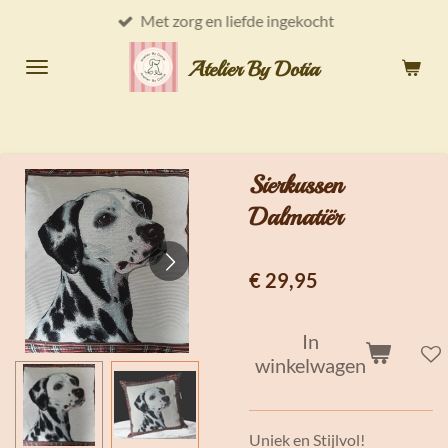
Met zorg en liefde ingekocht
Ga
direct
Atelier By Dotia
naar
de
hoofdinhoud
Sierkussen
Dalmatiër
€ 29,95
In
winkelwagen
Uniek en Stijlvol!