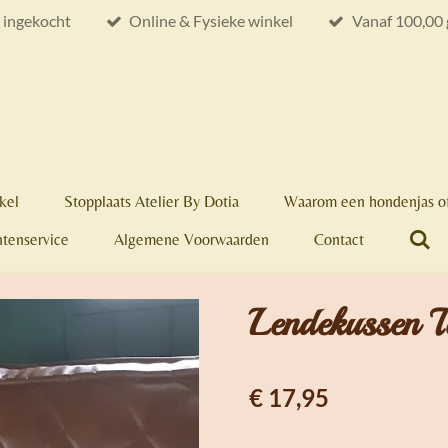
e ingekocht
Online & Fysieke winkel
Vanaf 100,00 
kel
Stopplaats Atelier By Dotia
Waarom een hondenjas of
ntenservice
Algemene Voorwaarden
Contact
Lendekussen T
€ 17,95