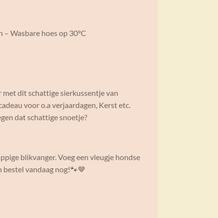
en – Wasbare hoes op 30°C
met dit schattige sierkussentje van
 cadeau voor o.a verjaardagen, Kerst etc.
egen dat schattige snoetje?
appige blikvanger. Voeg een vleugje hondse
en bestel vandaag nog!🐾🤎