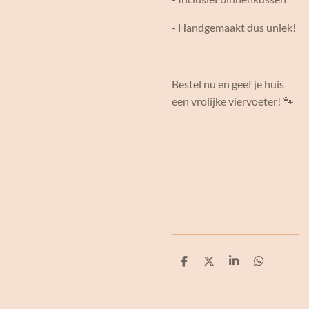
- Handgemaakt dus uniek!
Bestel nu en geef je huis
een vrolijke viervoeter! 🐾
D
D
S
D
e
e
h
e
l
e
a
l
e
l
r
e