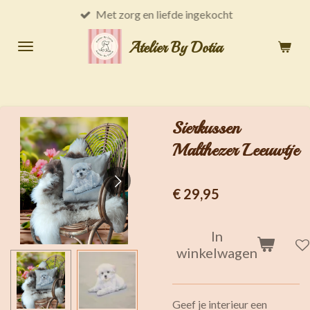
Met zorg en liefde ingekocht
Ga
direct
Atelier By Dotia
naar
de
hoofdinhoud
Sierkussen
Malthezer Leeuwtje
€ 29,95
In
winkelwagen
Geef je interieur een