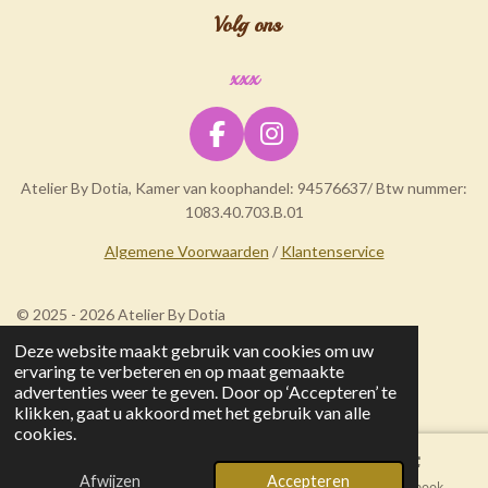
Volg ons
xxx
F
I
a
n
Atelier By Dotia, Kamer van koophandel: 94576637/ Btw nummer:
c
s
1083.40.703.B.01
e
t
b
a
Algemene Voorwaarden
/
Klantenservice
o
g
o
r
© 2025 - 2026 Atelier By Dotia
k
a
Deze website maakt gebruik van cookies om uw
m
ervaring te verbeteren en op maat gemaakte
advertenties weer te geven. Door op ‘Accepteren’ te
klikken, gaat u akkoord met het gebruik van alle
cookies.
Afwijzen
Accepteren
E-mailadres
Kaart
Facebook