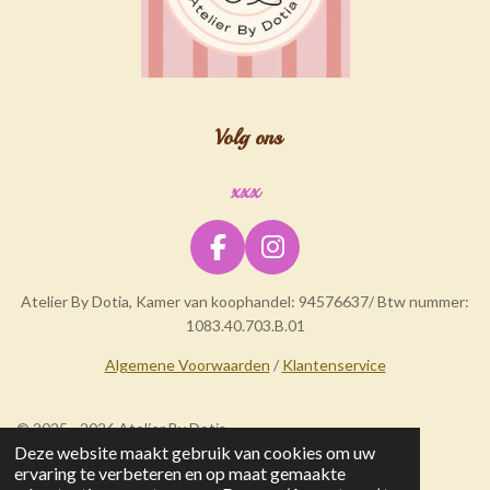
Volg ons
xxx
F
I
a
n
Atelier By Dotia, Kamer van koophandel: 94576637/ Btw nummer:
c
s
1083.40.703.B.01
e
t
b
a
Algemene Voorwaarden
/
Klantenservice
o
g
o
r
© 2025 - 2026 Atelier By Dotia
k
a
Deze website maakt gebruik van cookies om uw
m
ervaring te verbeteren en op maat gemaakte