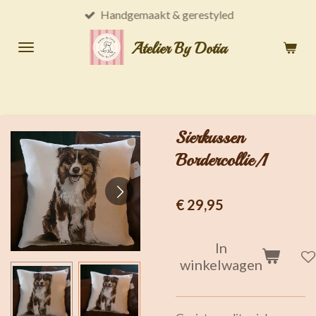
Handgemaakt & gerestyled
Ga
direct
Atelier By Dotia
naar
de
hoofdinhoud
Sierkussen
Bordercollie/1
€ 29,95
In
winkelwagen