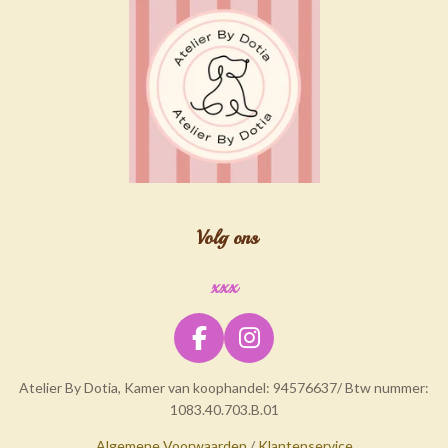
Volg ons
xxx
F
I
a
n
Atelier By Dotia, Kamer van koophandel: 94576637/ Btw nummer:
c
s
1083.40.703.B.01
e
t
b
a
Algemene Voorwaarden
/
Klantenservice