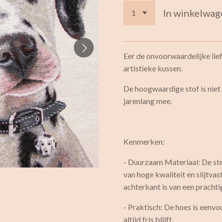
In winkelwag
Eer de onvoorwaardelijke lief
artistieke kussen.
De hoogwaardige stof is niet
jarenlang mee.
Kenmerken:
- Duurzaam Materiaal: De ste
van hoge kwaliteit en slijtva
achterkant is van een pracht
- Praktisch: De hoes is eenvo
altijd fris blijft.