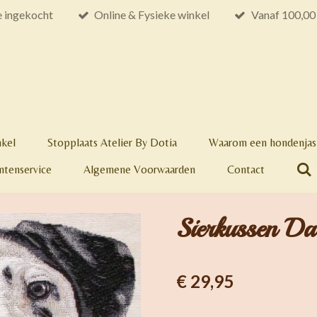
e ingekocht
Online & Fysieke winkel
Vanaf 100,00 
nkel
Stopplaats Atelier By Dotia
Waarom een hondenjas 
ntenservice
Algemene Voorwaarden
Contact
Sierkussen Da
€ 29,95