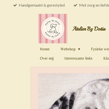
Handgemaakt & gerestyled
Met zorg en liefd
Ga
direct
naar
de
Atelier By Dotia
hoofdinhoud
Home
Webshop
Fysieke wi
Over mij
Interessante links
Kla