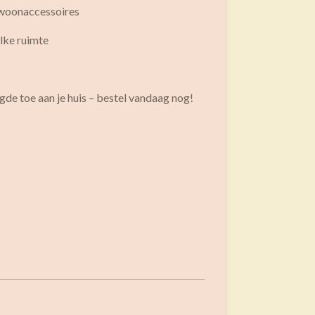
e woonaccessoires
elke ruimte
de toe aan je huis – bestel vandaag nog!