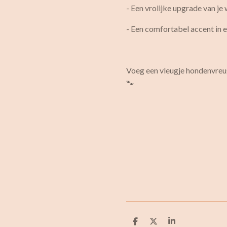
- Een vrolijke upgrade van j
- Een comfortabel accent in 
Voeg een vleugje hondenvreug
🐾
D
D
S