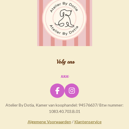
Volg ons
xxx
F
I
a
n
Atelier By Dotia, Kamer van koophandel: 94576637/ Btw nummer:
c
s
1083.40.703.B.01
e
t
b
a
Algemene Voorwaarden
/
Klantenservice
o
g