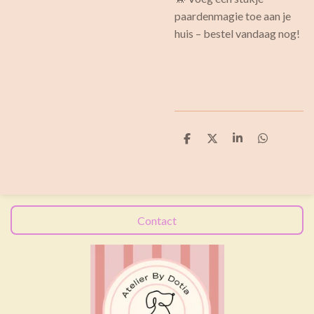
paardenmagie toe aan je
huis – bestel vandaag nog!
D
D
S
D
e
e
h
e
l
e
a
l
e
l
r
e
n
e
n
Contact