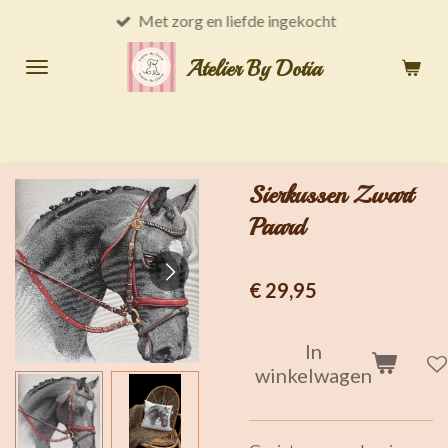
Met zorg en liefde ingekocht
Ga
direct
Atelier By Dotia
naar
de
hoofdinhoud
Sierkussen Zwart
Paard
€ 29,95
In
winkelwagen