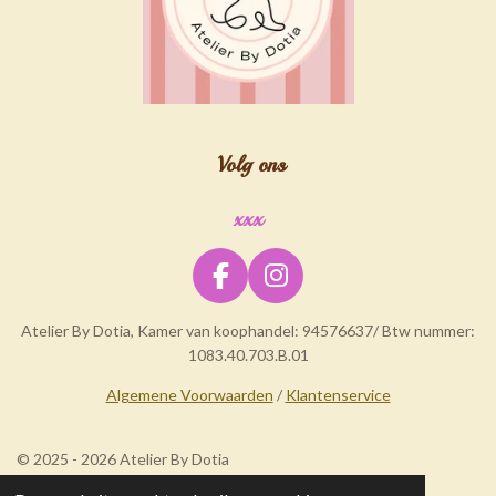
Volg ons
xxx
F
I
a
n
Atelier By Dotia, Kamer van koophandel: 94576637/ Btw nummer:
c
s
1083.40.703.B.01
e
t
b
a
Algemene Voorwaarden
/
Klantenservice
o
g
o
r
© 2025 - 2026 Atelier By Dotia
k
a