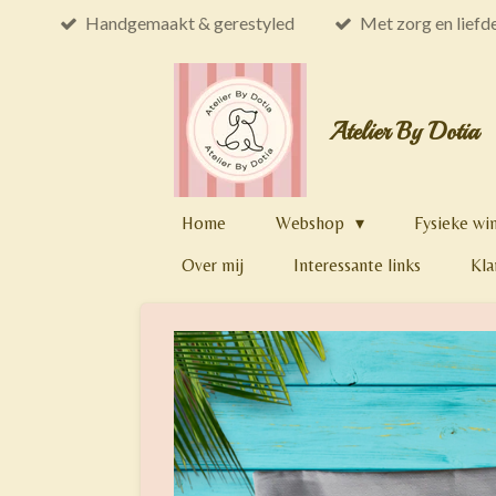
Handgemaakt & gerestyled
Met zorg en liefd
Ga
direct
naar
de
Atelier By Dotia
hoofdinhoud
Home
Webshop
Fysieke wi
Over mij
Interessante links
Kla