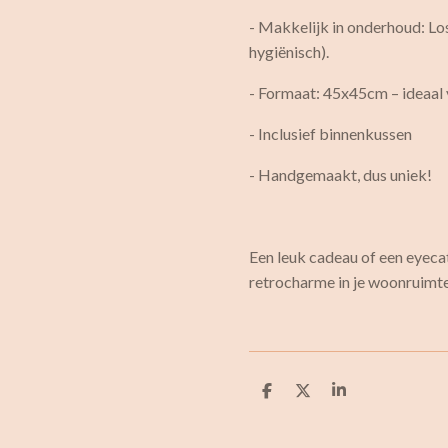
- Makkelijk in onderhoud: Lo
hygiënisch).
- Formaat: 45x45cm – ideaal 
- Inclusief binnenkussen
- Handgemaakt, dus uniek!
Een leuk cadeau of een eyecat
retrocharme in je woonruimt
D
D
S
e
e
h
l
e
a
e
l
r