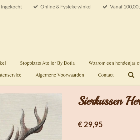
e ingekocht
Online & Fysieke winkel
Vanaf 100,00 
kel
Stopplaats Atelier By Dotia
Waarom een hondenjas of
ntenservice
Algemene Voorwaarden
Contact
Sierkussen Her
€ 29,95