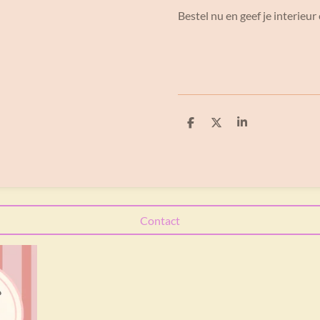
Bestel nu en geef je interieur
D
D
S
e
e
h
l
e
a
e
l
r
n
e
Contact