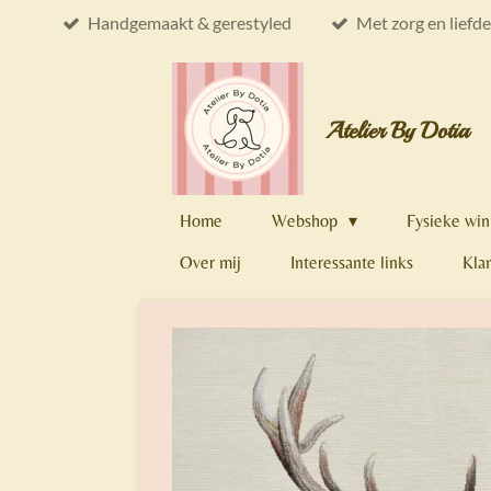
Handgemaakt & gerestyled
Met zorg en liefd
Ga
direct
naar
de
Atelier By Dotia
hoofdinhoud
Home
Webshop
Fysieke win
Over mij
Interessante links
Kla