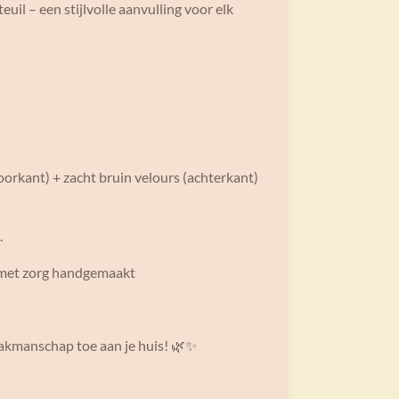
euil – een stijlvolle aanvulling voor elk
voorkant) + zacht bruin velours (achterkant)
.
is met zorg handgemaakt
vakmanschap toe aan je huis! 🌿✨