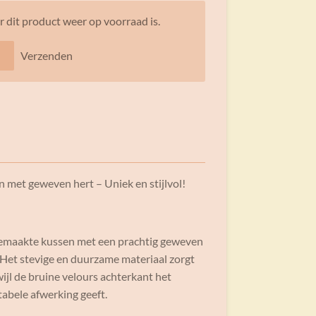
 dit product weer op voorraad is.
Verzenden
 met geweven hert – Uniek en stijlvol!
gemaakte kussen met een prachtig geweven
. Het stevige en duurzame materiaal zorgt
wijl de bruine velours achterkant het
tabele afwerking geeft.