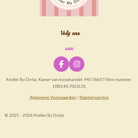
Volg ons
xxx
F
I
a
n
Atelier By Dotia, Kamer van koophandel: 94576637/ Btw nummer:
c
s
1083.40.703.B.01
e
t
b
a
Algemene Voorwaarden
/
Klantenservice
o
g
o
r
© 2025 - 2026 Atelier By Dotia
k
a
m