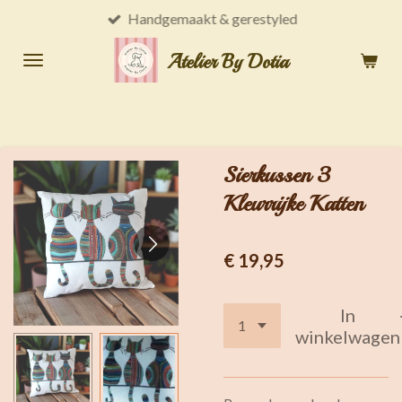
Handgemaakt & gerestyled
Ga
direct
Atelier By Dotia
naar
de
hoofdinhoud
Sierkussen 3
Kleurrijke Katten
€ 19,95
In
winkelwagen