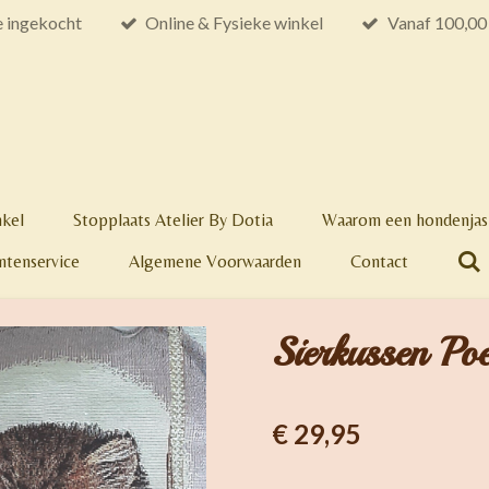
e ingekocht
Online & Fysieke winkel
Vanaf 100,00 
nkel
Stopplaats Atelier By Dotia
Waarom een hondenjas 
ntenservice
Algemene Voorwaarden
Contact
Sierkussen Po
€ 29,95