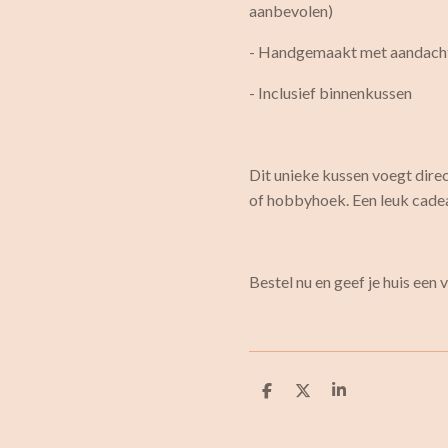
aanbevolen)
- Handgemaakt met aandacht
- Inclusief binnenkussen
Dit unieke kussen voegt dire
of hobbyhoek. Een leuk cade
Bestel nu en geef je huis een 
D
D
S
e
e
h
l
e
a
e
l
r