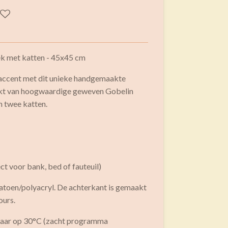
k met katten - 45x45 cm
e accent met dit unieke handgemaakte
akt van hoogwaardige geweven Gobelin
an twee katten.
ct voor bank, bed of fauteuil)
katoen/polyacryl. De achterkant is gemaakt
ours.
sbaar op 30°C (zacht programma