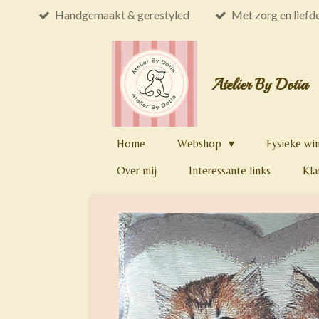
Handgemaakt & gerestyled
Met zorg en liefd
Ga
direct
naar
de
Atelier By Dotia
hoofdinhoud
Home
Webshop
Fysieke wi
Over mij
Interessante links
Kla