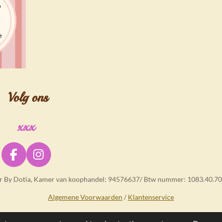
Volg ons
xxx
F
I
a
n
er By Dotia, Kamer van koophandel: 94576637/ Btw nummer: 1083.40.70
c
s
e
t
Algemene Voorwaarden
/
Klantenservice
b
a
o
g