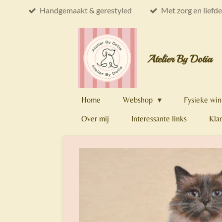
Handgemaakt & gerestyled
Met zorg en liefd
Ga
direct
naar
de
Atelier By Dotia
hoofdinhoud
Home
Webshop
Fysieke win
Over mij
Interessante links
Kla