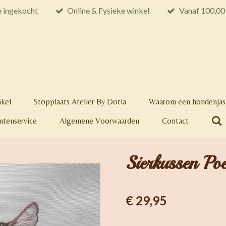
e ingekocht
Online & Fysieke winkel
Vanaf 100,00 
nkel
Stopplaats Atelier By Dotia
Waarom een hondenjas 
ntenservice
Algemene Voorwaarden
Contact
Sierkussen Po
€ 29,95