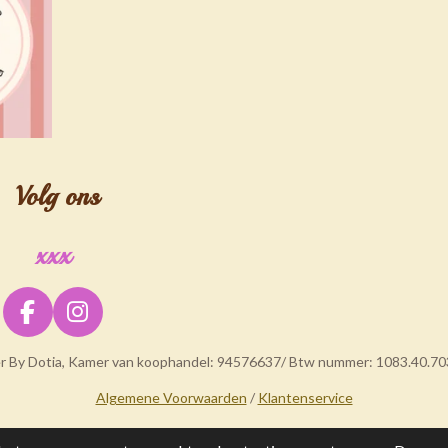
Volg ons
xxx
F
I
a
n
er By Dotia, Kamer van koophandel: 94576637/ Btw nummer: 1083.40.70
c
s
e
t
Algemene Voorwaarden
/
Klantenservice
b
a
o
g