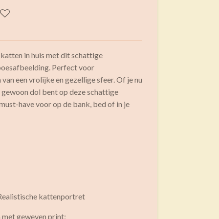
atten in huis met dit schattige
poesafbeelding. Perfect voor
an een vrolijke en gezellige sfeer. Of je nu
f gewoon dol bent op deze schattige
 must-have voor op de bank, bed of in je
Realistische kattenportret
 met geweven print;