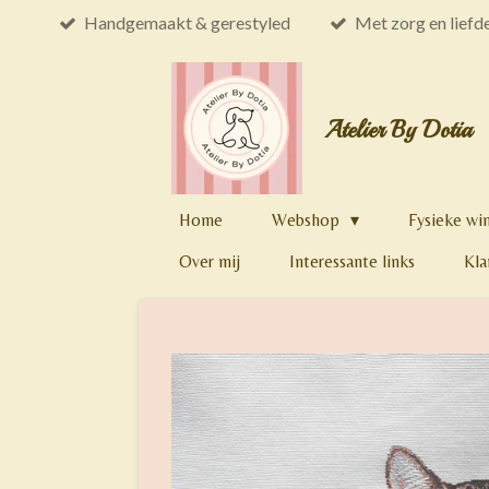
Handgemaakt & gerestyled
Met zorg en liefd
Ga
direct
naar
de
Atelier By Dotia
hoofdinhoud
Home
Webshop
Fysieke wi
Over mij
Interessante links
Kla