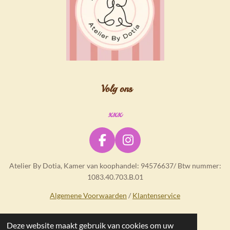
Volg ons
xxx
F
I
a
n
Atelier By Dotia, Kamer van koophandel: 94576637/ Btw nummer:
c
s
1083.40.703.B.01
e
t
b
a
Algemene Voorwaarden
/
Klantenservice
o
g
o
r
Deze website maakt gebruik van cookies om uw
© 2025 - 2026 Atelier By Dotia