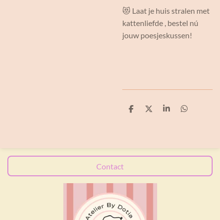
😻 Laat je huis stralen met
kattenliefde , bestel nú
jouw poesjeskussen!
D
D
S
D
e
e
h
e
l
e
a
l
e
l
r
e
n
e
n
Contact