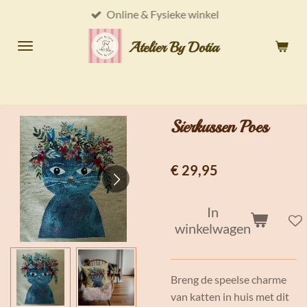
Online & Fysieke winkel
Ga
direct
Atelier By Dotia
naar
de
hoofdinhoud
Sierkussen Poes
€ 29,95
In
winkelwagen
Breng de speelse charme
van katten in huis met dit