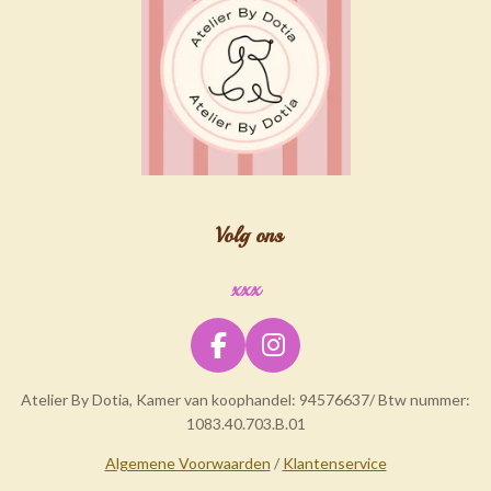
Volg ons
xxx
F
I
a
n
Atelier By Dotia, Kamer van koophandel: 94576637/ Btw nummer:
c
s
1083.40.703.B.01
e
t
b
a
Algemene Voorwaarden
/
Klantenservice
o
g