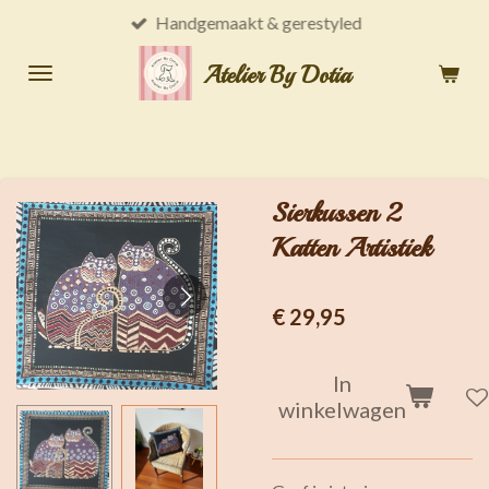
Handgemaakt & gerestyled
Ga
direct
Atelier By Dotia
naar
de
hoofdinhoud
Sierkussen 2
Katten Artistiek
€ 29,95
In
winkelwagen