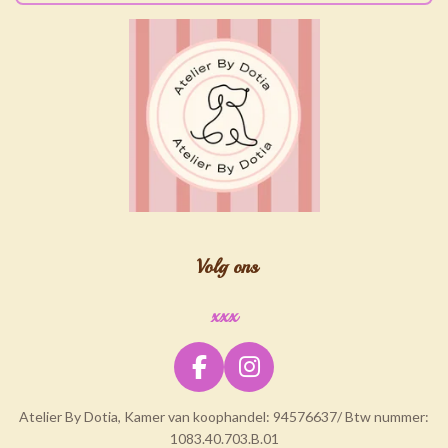
Volg ons
xxx
F
I
a
n
Atelier By Dotia, Kamer van koophandel: 94576637/ Btw nummer:
c
s
1083.40.703.B.01