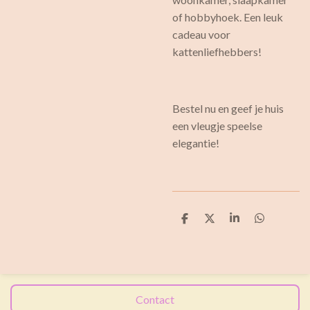
of hobbyhoek. Een leuk
cadeau voor
kattenliefhebbers!
Bestel nu en geef je huis
een vleugje speelse
elegantie!
D
D
S
D
e
e
h
e
l
e
a
l
e
l
r
e
n
e
n
Contact