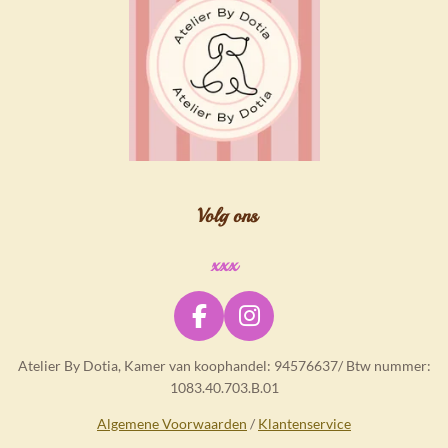
Volg ons
xxx
F
I
a
n
Atelier By Dotia, Kamer van koophandel: 94576637/ Btw nummer:
c
s
1083.40.703.B.01
e
t
b
a
Algemene Voorwaarden
/
Klantenservice
o
g