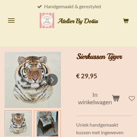
Handgemaakt & gerestyled
Ga
direct
Atelier By Dotia
naar
de
hoofdinhoud
Sierkussen Tijger
€ 29,95
In
winkelwagen
Uniek handgemaakt
kussen met ingeweven