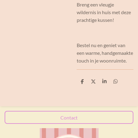
Breng een vleugje
wildernis in huis met deze
prachtige kussen!
Bestel nu en geniet van
een warme, handgemaakte
touch in je woonruimte.
D
D
S
D
e
e
h
e
l
e
a
l
e
l
r
e
n
e
n
Contact