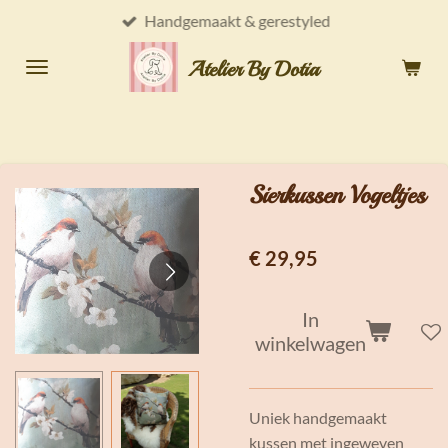
Handgemaakt & gerestyled
Ga
direct
Atelier By Dotia
naar
de
hoofdinhoud
Sierkussen Vogeltjes
€ 29,95
In
winkelwagen
Uniek handgemaakt
kussen met ingeweven