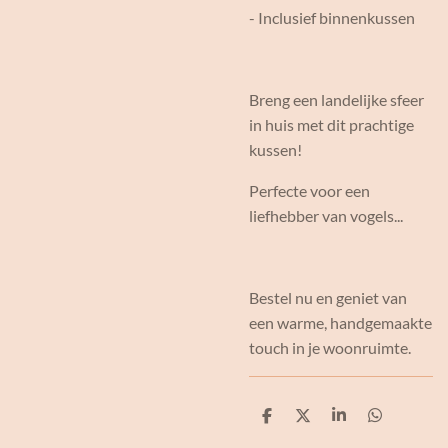
- Inclusief binnenkussen
Breng een landelijke sfeer
in huis met dit prachtige
kussen!
Perfecte voor een
liefhebber van vogels...
Bestel nu en geniet van
een warme, handgemaakte
touch in je woonruimte.
D
D
S
D
e
e
h
e