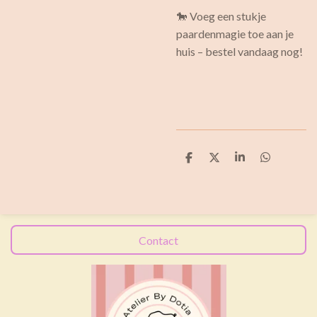
🐎 Voeg een stukje
paardenmagie toe aan je
huis – bestel vandaag nog!
D
D
S
D
e
e
h
e
l
e
a
l
e
l
r
e
n
e
n
Contact