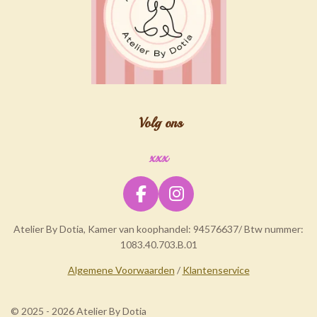
Volg ons
xxx
F
I
a
n
Atelier By Dotia, Kamer van koophandel: 94576637/ Btw nummer:
c
s
1083.40.703.B.01
e
t
b
a
Algemene Voorwaarden
/
Klantenservice
o
g
o
r
© 2025 - 2026 Atelier By Dotia