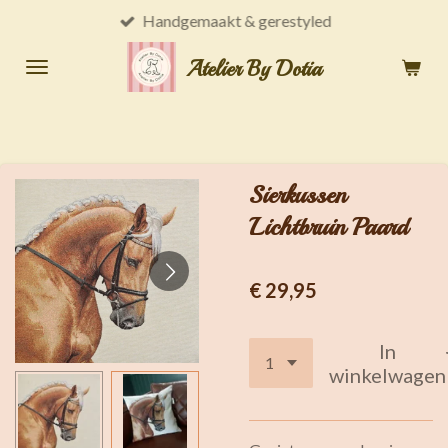
Handgemaakt & gerestyled
Ga
direct
Atelier By Dotia
naar
de
hoofdinhoud
Sierkussen
Lichtbruin Paard
€ 29,95
In
winkelwagen