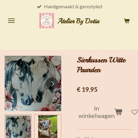
Handgemaakt & gerestyled
Ga
direct
Atelier By Dotia
naar
de
hoofdinhoud
Sierkussen Witte
Paarden
€ 19,95
In
winkelwagen