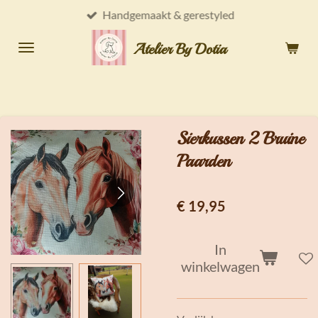
Handgemaakt & gerestyled
Ga
direct
Atelier By Dotia
naar
de
hoofdinhoud
Sierkussen 2 Bruine
Paarden
€ 19,95
In
winkelwagen