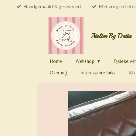
Handgemaakt & gerestyled
Met zorg en liefd
Ga
direct
naar
de
Atelier By Dotia
hoofdinhoud
Home
Webshop
Fysieke wi
Over mij
Interessante links
Kla