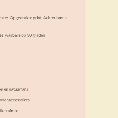
ester. Opgedrukte print. Achterkant is
es, wasbare op 30 graden
gel en natuurfans
e woonaccessoires
elke ruimte