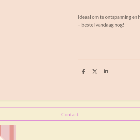
Ideaal om te ontspanning en he
– bestel vandaag nog!
D
D
S
e
e
h
l
e
a
e
l
r
n
e
Contact