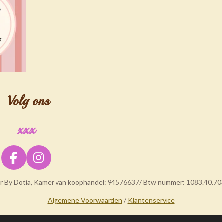
Volg ons
xxx
F
I
a
n
er By Dotia, Kamer van koophandel: 94576637/ Btw nummer: 1083.40.70
c
s
e
t
Algemene Voorwaarden
/
Klantenservice
b
a