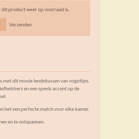
dit product weer op voorraad is.
Verzenden
is met dit mooie lendekussen van vogeltjes.
liefhebbers en een speels accent op de
oel.
n het een perfecte match voor elke kamer.
nen en te ontspannen.