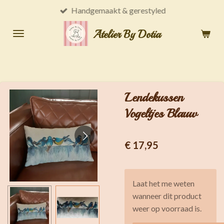
Handgemaakt & gerestyled
Ga
direct
Atelier By Dotia
naar
de
hoofdinhoud
Lendekussen
Vogeltjes Blauw
€ 17,95
Laat het me weten
wanneer dit product
weer op voorraad is.