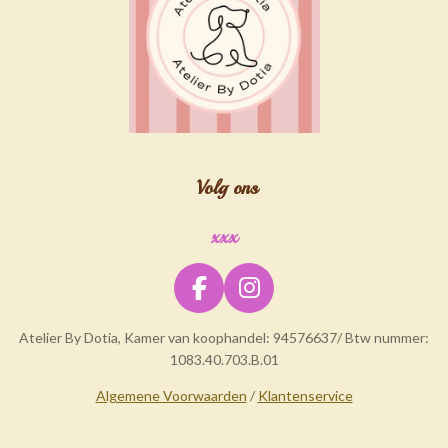
Volg ons
xxx
F
I
a
n
Atelier By Dotia, Kamer van koophandel: 94576637/ Btw nummer:
c
s
1083.40.703.B.01
e
t
b
a
Algemene Voorwaarden
/
Klantenservice
o
g
o
r