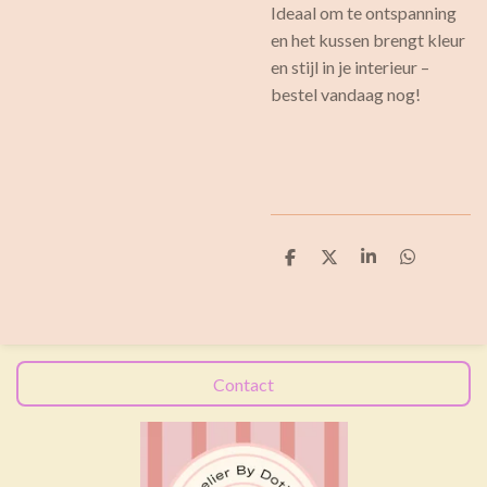
Ideaal om te ontspanning
en het kussen brengt kleur
en stijl in je interieur –
bestel vandaag nog!
D
D
S
D
e
e
h
e
l
e
a
l
e
l
r
e
n
e
n
Contact