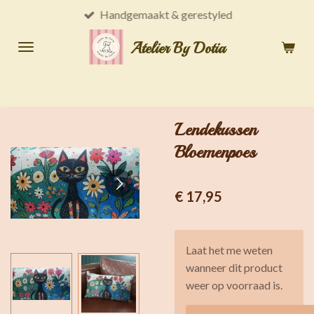
Handgemaakt & gerestyled
Ga
direct
Atelier By Dotia
naar
de
hoofdinhoud
Lendekussen
Bloemenpoes
€ 17,95
Laat het me weten
wanneer dit product
weer op voorraad is.