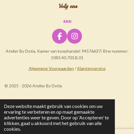
Volg ons
xxx
F
I
a
n
Atelier By Dotia, Kamer van koophandel: 94576637/ Btw nummer:
c
s
1083.40.703.B.01
e
t
b
a
Algemene Voorwaarden
/
Klantenservice
o
g
o
r
© 2025 - 2026 Atelier By Dotia
k
a
m
Deze website maakt gebruik van cookies om uw
ervaring te verbeteren en op maat gemaakte
advertenties weer te geven. Door op ‘Accepteren’ te
klikken, gaat u akkoord met het gebruik van alle
cookies.