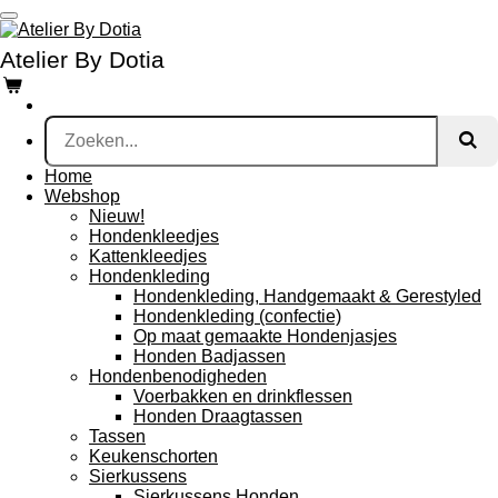
Ga
direct
Atelier By Dotia
naar
de
hoofdinhoud
Home
Webshop
Nieuw!
Hondenkleedjes
Kattenkleedjes
Hondenkleding
Hondenkleding, Handgemaakt & Gerestyled
Hondenkleding (confectie)
Op maat gemaakte Hondenjasjes
Honden Badjassen
Hondenbenodigheden
Voerbakken en drinkflessen
Honden Draagtassen
Tassen
Keukenschorten
Sierkussens
Sierkussens Honden