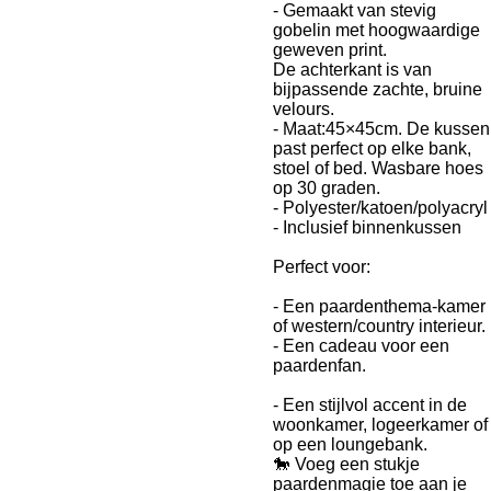
- Gemaakt van stevig
gobelin met hoogwaardige
geweven print.
De achterkant is van
bijpassende zachte, bruine
velours.
- Maat:45×45cm. De kussen
past perfect op elke bank,
stoel of bed. Wasbare hoes
op 30 graden.
- Polyester/katoen/polyacryl
- Inclusief binnenkussen
Perfect voor:
- Een paardenthema-kamer
of western/country interieur.
- Een cadeau voor een
paardenfan.
- Een stijlvol accent in de
woonkamer, logeerkamer of
op een loungebank.
🐎 Voeg een stukje
paardenmagie toe aan je