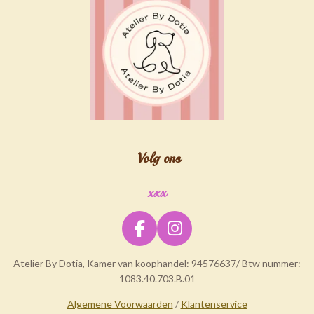
Volg ons
xxx
F
I
a
n
Atelier By Dotia, Kamer van koophandel: 94576637/ Btw nummer:
c
s
1083.40.703.B.01
e
t
b
a
Algemene Voorwaarden
/
Klantenservice