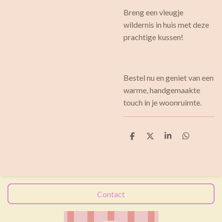
Breng een vleugje
wildernis in huis met deze
prachtige kussen!
Bestel nu en geniet van een
warme, handgemaakte
touch in je woonruimte.
D
D
S
D
e
e
h
e
l
e
a
l
e
l
r
e
n
e
n
Contact