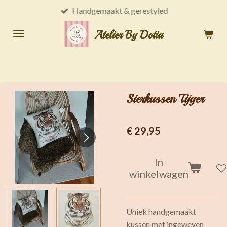
Handgemaakt & gerestyled
Ga
direct
Atelier By Dotia
naar
de
hoofdinhoud
Sierkussen Tijger
€ 29,95
In
winkelwagen
Uniek handgemaakt
kussen met ingeweven