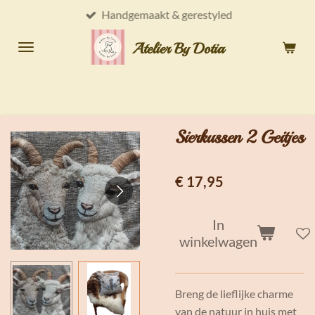
Handgemaakt & gerestyled
Ga
direct
Atelier By Dotia
naar
de
hoofdinhoud
Sierkussen 2 Geitjes
€ 17,95
In
winkelwagen
Breng de lieflijke charme
van de natuur in huis met