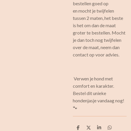
bestellen goed op
en mocht je twijfelen
tussen 2 maten, het beste
is het om dan de maat
groter te bestellen. Mocht
je dan toch nog twijfelen
over de maat, neem dan
contact op voor advies.
Verwen je hond met
comfort en karakter.
Bestel dit unieke
hondenjasje vandaag nog!
🐾
D
D
S
D