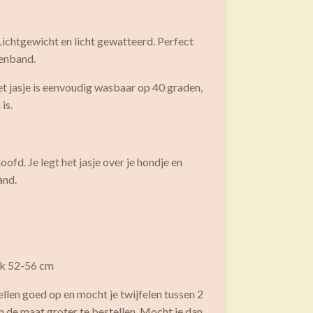
Lichtgewicht en licht gewatteerd. Perfect
ttenband.
t jasje is eenvoudig wasbaar op 40 graden,
is.
oofd. Je legt het jasje over je hondje en
band.
k 52-56 cm
llen goed op en mocht je twijfelen tussen 2
n de maat groter te bestellen. Mocht je dan