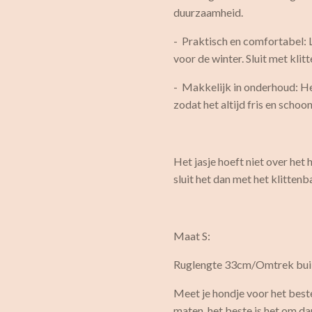
duurzaamheid.
- Praktisch en comfortabel: 
voor de winter. Sluit met kli
- Makkelijk in onderhoud: He
zodat het altijd fris en schoon 
Het jasje hoeft niet over het h
sluit het dan met het klitten
Maat S:
Ruglengte 33cm/Omtrek bui
Meet je hondje voor het beste
maten, het beste is het om da