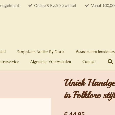
e ingekocht
Online & Fysieke winkel
Vanaf 100,00 
nkel
Stopplaats Atelier By Dotia
Waarom een hondenjas 
ntenservice
Algemene Voorwaarden
Contact
Uniek Handge
in Folklore sti
€ 44,95