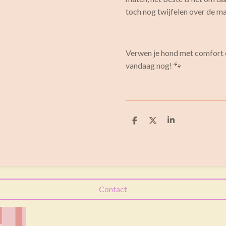
toch nog twijfelen over de m
Verwen je hond met comfort e
vandaag nog! 🐾
D
D
S
e
e
h
l
e
a
e
l
r
n
e
Contact