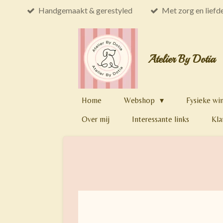
Handgemaakt & gerestyled
Met zorg en liefd
Ga
direct
naar
de
Atelier By Dotia
hoofdinhoud
Home
Webshop
Fysieke wi
Over mij
Interessante links
Kla