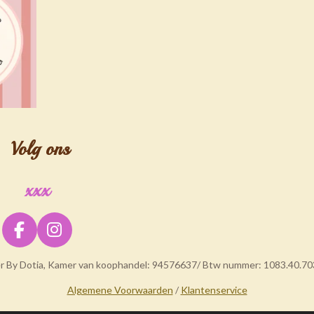
Volg ons
xxx
F
I
a
n
er By Dotia, Kamer van koophandel: 94576637/ Btw nummer: 1083.40.70
c
s
e
t
Algemene Voorwaarden
/
Klantenservice
b
a