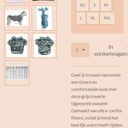
XS
S
M
L
XL
XXL
In
winkelwagen
Geef je trouwe viervoeter
een stoere en
comfortabele look met
deze grijs/zwarte
tijgerprint sweater.
Gemaakt van ultra-zachte
fleece, zodat je hond het
heerlijk warm heeft tijdens