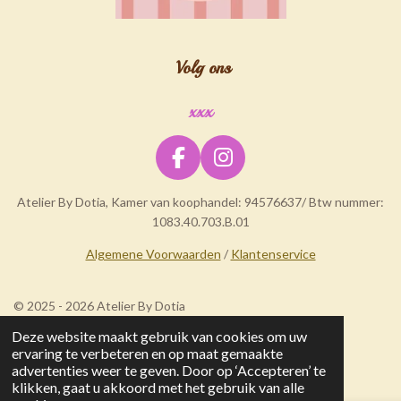
Volg ons
xxx
F
I
a
n
Atelier By Dotia, Kamer van koophandel: 94576637/ Btw nummer:
c
s
1083.40.703.B.01
e
t
b
a
Algemene Voorwaarden
/
Klantenservice
o
g
o
r
© 2025 - 2026 Atelier By Dotia
k
a
Deze website maakt gebruik van cookies om uw
m
ervaring te verbeteren en op maat gemaakte
advertenties weer te geven. Door op ‘Accepteren’ te
klikken, gaat u akkoord met het gebruik van alle