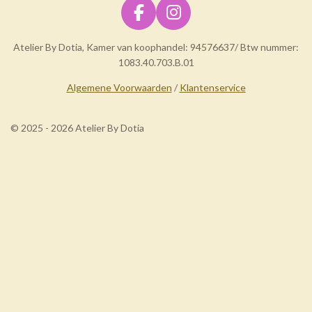
F
I
a
n
Atelier By Dotia, Kamer van koophandel: 94576637/ Btw nummer:
c
s
1083.40.703.B.01
e
t
b
a
Algemene Voorwaarden
/
Klantenservice
o
g
o
r
© 2025 - 2026 Atelier By Dotia
k
a
m