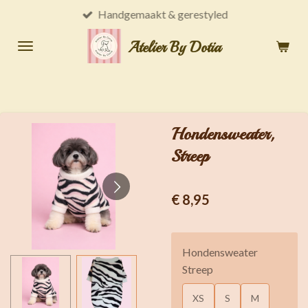
Handgemaakt & gerestyled
Ga
direct
Atelier By Dotia
naar
de
hoofdinhoud
Hondensweater,
Streep
€ 8,95
Hondensweater
Streep
XS
S
M