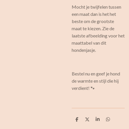
Mocht je twijfelen tussen
een maat dan is het het
beste om de grootste
maat te kiezen. Zie de
laatste afbeelding voor het
maattabel van dit
hondenjasje.
Bestel nu en geef je hond
de warmte en stijl die hij
verdient! 🐾
D
D
S
D
e
e
h
e