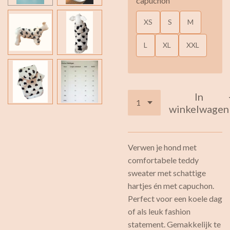
capuchon
XS
S
M
L
XL
XXL
In
winkelwagen
Verwen je hond met
comfortabele teddy
sweater met schattige
hartjes én met capuchon.
Perfect voor een koele dag
of als leuk fashion
statement. Gemakkelijk te