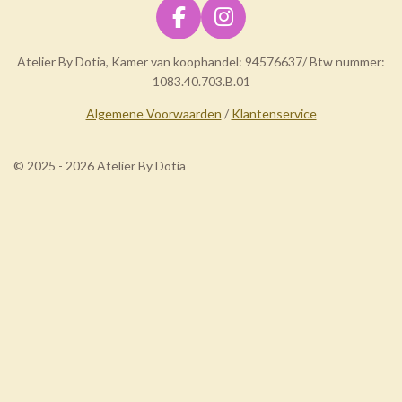
F
I
a
n
Atelier By Dotia, Kamer van koophandel: 94576637/ Btw nummer:
c
s
1083.40.703.B.01
e
t
b
a
Algemene Voorwaarden
/
Klantenservice
o
g
o
r
© 2025 - 2026 Atelier By Dotia
k
a
m