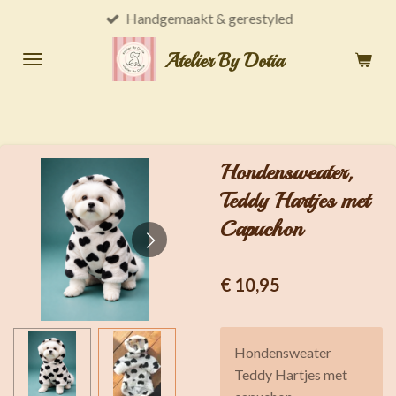
Handgemaakt & gerestyled
Ga
direct
Atelier By Dotia
naar
de
hoofdinhoud
Hondensweater,
Teddy Hartjes met
Capuchon
€ 10,95
Hondensweater
Teddy Hartjes met