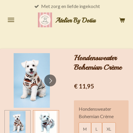
Met zorg en liefde ingekocht
Ga
direct
Atelier By Dotia
naar
de
hoofdinhoud
Hondensweater
Bohemian Crème
€ 11,95
Hondensweater
Bohemian Crème
M
L
XL