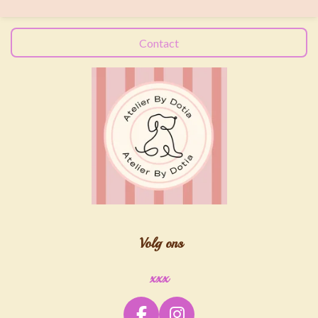
n
e
n
Contact
Volg ons
xxx