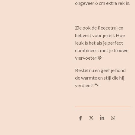
ongeveer 6 cm extra rek in.
Zie ook de fleecetrui en
het vest voor jezelf. Hoe
leuk is het als je perfect
combineert met je trouwe
viervoeter 🤎
Bestel nu en geef je hond
de warmte en stijl die hij
verdient! 🐾
D
D
S
D
e
e
h
e
l
e
a
l
e
l
r
e