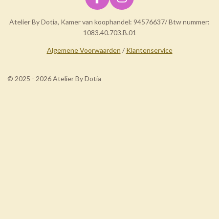
F
I
a
n
Atelier By Dotia, Kamer van koophandel: 94576637/ Btw nummer:
c
s
1083.40.703.B.01
e
t
b
a
Algemene Voorwaarden
/
Klantenservice
o
g
o
r
© 2025 - 2026 Atelier By Dotia
k
a
m