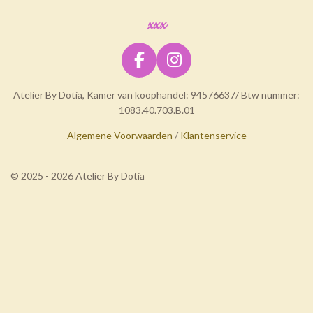
xxx
F
I
a
n
Atelier By Dotia, Kamer van koophandel: 94576637/ Btw nummer:
c
s
1083.40.703.B.01
e
t
b
a
Algemene Voorwaarden
/
Klantenservice
o
g
o
r
© 2025 - 2026 Atelier By Dotia
k
a
m