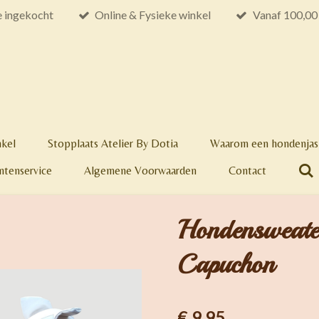
e ingekocht
Online & Fysieke winkel
Vanaf 100,00 
nkel
Stopplaats Atelier By Dotia
Waarom een hondenjas 
ntenservice
Algemene Voorwaarden
Contact
Hondensweate
Capuchon
€ 9,95