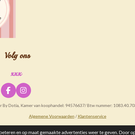
Volg ons
xxx
F
I
a
n
er By Dotia, Kamer van koophandel: 94576637/ Btw nummer: 1083.40.70
c
s
e
t
Algemene Voorwaarden
/
Klantenservice
b
a
o
g
eteren en op maat gemaakte advertenties weer te geven. Door op 