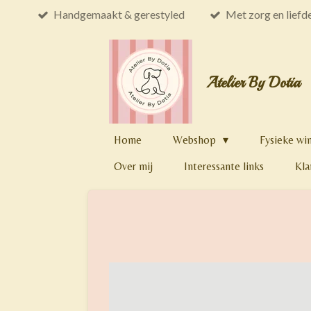
Handgemaakt & gerestyled
Met zorg en liefd
Ga
direct
naar
de
Atelier By Dotia
hoofdinhoud
Home
Webshop
Fysieke wi
Over mij
Interessante links
Kla