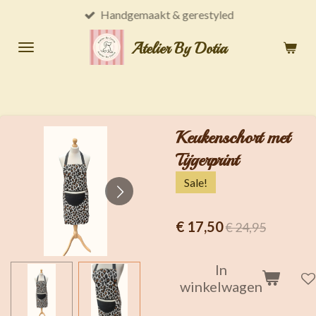
Handgemaakt & gerestyled
Ga
direct
Atelier By Dotia
naar
de
hoofdinhoud
Keukenschort met
Tijgerprint
Sale!
€ 17,50
€ 24,95
In
winkelwagen