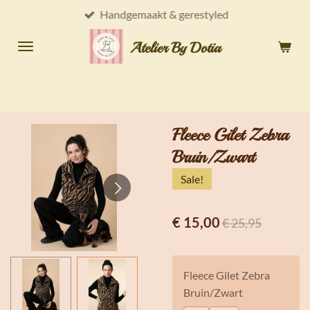
Handgemaakt & gerestyled
Ga
direct
Atelier By Dotia
naar
de
hoofdinhoud
Fleece Gilet Zebra
Bruin/Zwart
Sale!
€ 15,00
€ 25,95
Fleece Gilet Zebra
Bruin/Zwart