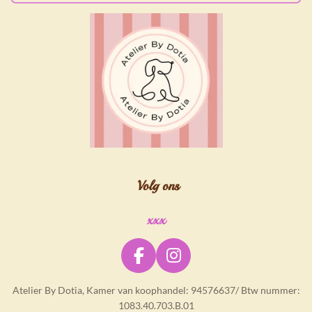
Volg ons
xxx
F
I
a
n
Atelier By Dotia, Kamer van koophandel: 94576637/ Btw nummer:
c
s
1083.40.703.B.01