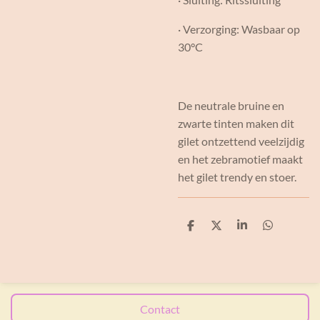
· Verzorging: Wasbaar op
30°C
De neutrale bruine en
zwarte tinten maken dit
gilet ontzettend veelzijdig
en het zebramotief maakt
het gilet trendy en stoer.
D
D
S
D
e
e
h
e
l
e
a
l
e
l
r
e
n
e
n
Contact