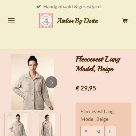
Handgemaakt & gerestyled
Ga
direct
Atelier By Dotia
naar
de
hoofdinhoud
Fleecevest Lang
Model, Beige
€ 29,95
Fleecevest Lang
Model, Beige
S
M
L