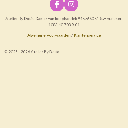
F
I
a
n
Atelier By Dotia, Kamer van koophandel: 94576637/ Btw nummer:
c
s
1083.40.703.B.01
e
t
b
a
Algemene Voorwaarden
/
Klantenservice
o
g
o
r
© 2025 - 2026 Atelier By Dotia
k
a
m