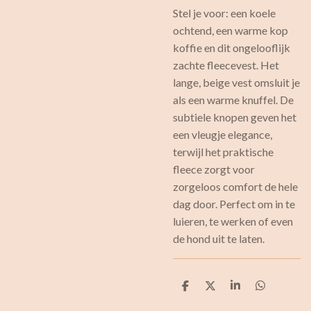
Stel je voor: een koele
ochtend, een warme kop
koffie en dit ongelooflijk
zachte fleecevest. Het
lange, beige vest omsluit je
als een warme knuffel. De
subtiele knopen geven het
een vleugje elegance,
terwijl het praktische
fleece zorgt voor
zorgeloos comfort de hele
dag door. Perfect om in te
luieren, te werken of even
de hond uit te laten.
D
D
S
D
e
e
h
e